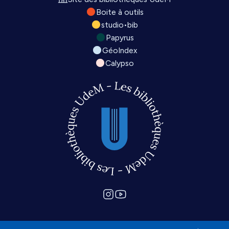
Boite à outils
studio•bib
Papyrus
GéoIndex
Calypso